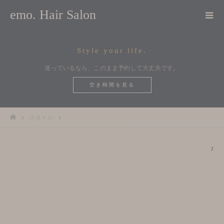
emo. Hair Salon
Style your life.
迷っているなら、このまま予約して大丈夫です。
空き時間を見る
スタイル
JP
JP
/
/