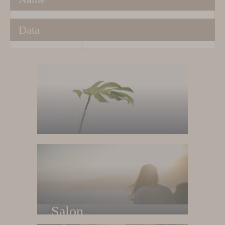
Data
Home
Trang chủ
Salon
Về salon