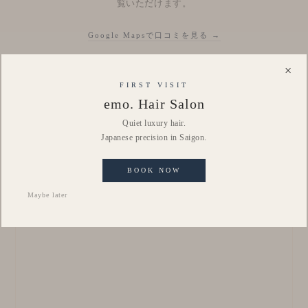
覧いただけます。
Google Mapsで口コミを見る →
×
FIRST VISIT
emo. Hair Salon
LOCATION
Quiet luxury hair.
Access
Japanese precision in Saigon.
BOOK NOW
Maybe later