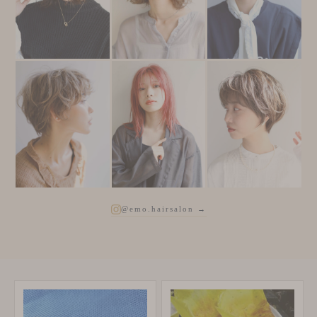
@emo.hairsalon →