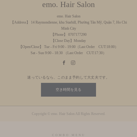
emo. Hair Salon
emo. Hair Salon
【Address】 14 Raymondienne, khu Starhill, Phường Tân Mỹ, Quận 7, Ho Chi
Minh City
【Phone】 0707177290
【Close Day】Monday
【Open/Close】 Tue - Fri 9:00 - 19:00（Last Order CUT:18:00）
Sat - Sun 9:00 - 18:30 （Last Order CUT:17:30）
迷っているなら、このまま予約して大丈夫です。
空き時間を見る
Copyright © emo. Hair Salon All Rights Reserved.
COMBO MENU