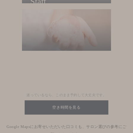
Staff
Menu
Nhân viên salon
Menu
Blog
Nhật kí salon
迷っているなら、このまま予約して大丈夫です。
空き時間を見る
Google Mapsにお寄せいただいた口コミも、サロン選びの参考にご