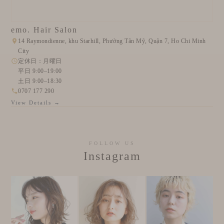
emo. Hair Salon
14 Raymondienne, khu Starhill, Phường Tân Mỹ, Quận 7, Ho Chi Minh
City
定休日：月曜日
平日 9:00–19:00
土日 9:00–18:30
0707 177 290
View Details →
FOLLOW US
Instagram