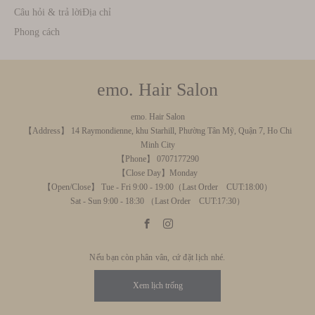
Câu hỏi & trả lời
Địa chỉ
Phong cách
emo. Hair Salon
emo. Hair Salon
【Address】 14 Raymondienne, khu Starhill, Phường Tân Mỹ, Quận 7, Ho Chi
Minh City
【Phone】 0707177290
【Close Day】Monday
【Open/Close】 Tue - Fri 9:00 - 19:00（Last Order CUT:18:00）
Sat - Sun 9:00 - 18:30 （Last Order CUT:17:30）
Nếu bạn còn phân vân, cứ đặt lịch nhé.
Xem lịch trống