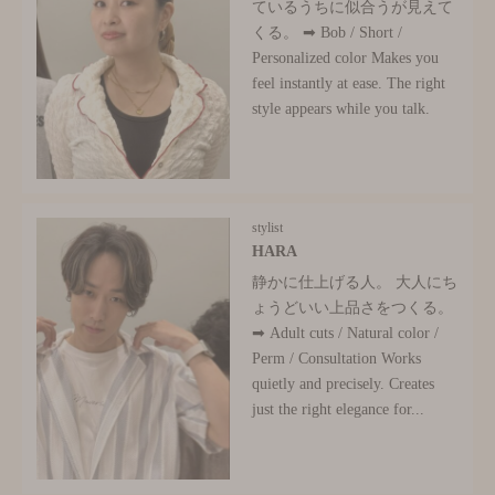
ているうちに似合うが見えて
くる。 ➡ Bob / Short /
Personalized color Makes you
feel instantly at ease. The right
style appears while you talk.
stylist
HARA
静かに仕上げる人。 大人にち
ょうどいい上品さをつくる。
➡ Adult cuts / Natural color /
Perm / Consultation Works
quietly and precisely. Creates
just the right elegance for...