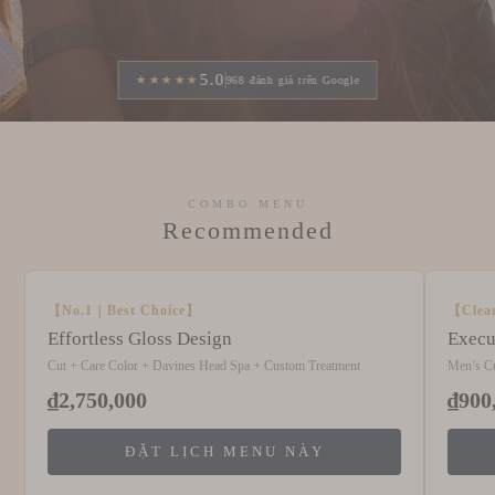
5.0
★★★★★
968 đánh giá trên Google
COMBO MENU
Recommended
【No.1｜Best Choice】
【Clea
Effortless Gloss Design
Execu
Cut + Care Color + Davines Head Spa + Custom Treatment
Men’s C
₫2,750,000
₫900
ĐẶT LỊCH MENU NÀY