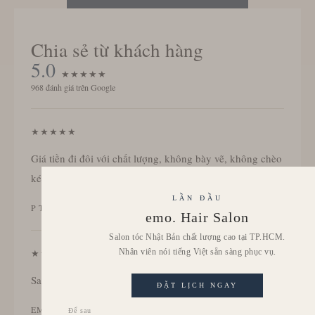
Chia sẻ từ khách hàng
5.0
★★★★★
968 đánh giá trên Google
★★★★★
Giá tiền đi đôi với chất lượng, không bày vẽ, không chèo
kéo.
LẦN ĐẦU
P T
emo. Hair Salon
Salon tóc Nhật Bản chất lượng cao tại TP.HCM.
★★★★★
Nhân viên nói tiếng Việt sẵn sàng phục vụ.
Salon thân thiện, chăm sóc khách hàng tốt.
ĐẶT LỊCH NGAY
EMMA NGUYỄN
Để sau