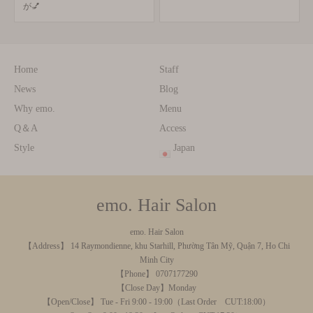
が💅
の
Home
Staff
News
Blog
Why emo.
Menu
Q＆A
Access
Style
Japan
emo. Hair Salon
emo. Hair Salon
【Address】 14 Raymondienne, khu Starhill, Phường Tân Mỹ, Quận 7, Ho Chi
Minh City
【Phone】 0707177290
【Close Day】Monday
【Open/Close】 Tue - Fri 9:00 - 19:00（Last Order CUT:18:00）