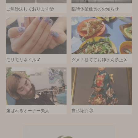
ご無沙汰しております🥺
臨時休業延長のお知らせ
モリモリネイル💅
ダメ！捨ててお姉さん参上🤸
遊ばれるオーナー夫人
自己紹介②