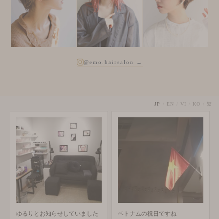
@emo.hairsalon →
JP
/
EN
/
VI
/
KO
/
繁
ゆるりとお知らせしていました
ベトナムの祝日ですね