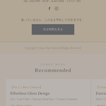
Sat - Sun 9:00 - 18:30 （Last Order CUT:17:30）
迷っているなら、このまま予約して大丈夫です。
空き時間を見る
Copyright © emo. Hair Salon All Rights Reserved.
COMBO MENU
Recommended
【No.1｜Best Choice】
【Clea
Effortless Gloss Design
Execu
Cut + Care Color + Davines Head Spa + Custom Treatment
Men’s C