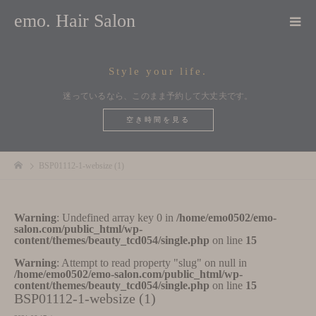
emo. Hair Salon
Style your life.
迷っているなら、このまま予約して大丈夫です。
空き時間を見る
BSP01112-1-websize (1)
Warning
: Undefined array key 0 in
/home/emo0502/emo-
salon.com/public_html/wp-
content/themes/beauty_tcd054/single.php
on line
15
Warning
: Attempt to read property "slug" on null in
/home/emo0502/emo-salon.com/public_html/wp-
content/themes/beauty_tcd054/single.php
on line
15
BSP01112-1-websize (1)