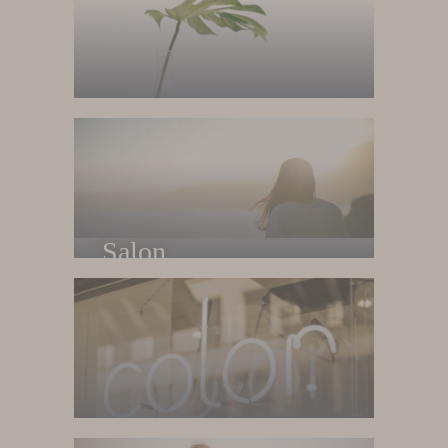
Home
Trang chủ
Salon
Về salon