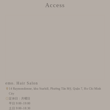
Access
emo. Hair Salon
14 Raymondienne, khu Starhill, Phường Tân Mỹ, Quận 7, Ho Chi Minh
City
定休日：月曜日
平日 9:00–19:00
土日 9:00–18:30