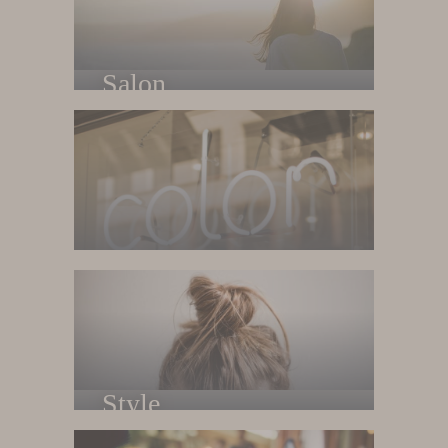
Home
Trang chủ
Salon
Về salon
Style
Phong cách