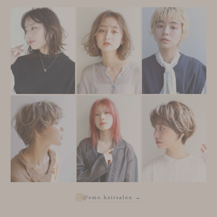
@emo.hairsalon →