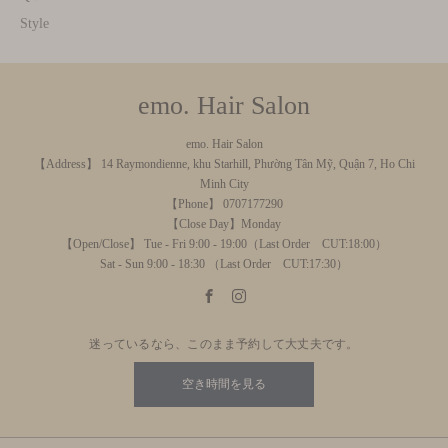
Style
emo. Hair Salon
emo. Hair Salon
【Address】 14 Raymondienne, khu Starhill, Phường Tân Mỹ, Quận 7, Ho Chi
Minh City
【Phone】 0707177290
【Close Day】Monday
【Open/Close】 Tue - Fri 9:00 - 19:00（Last Order CUT:18:00）
Sat - Sun 9:00 - 18:30 （Last Order CUT:17:30）
迷っているなら、このまま予約して大丈夫です。
空き時間を見る