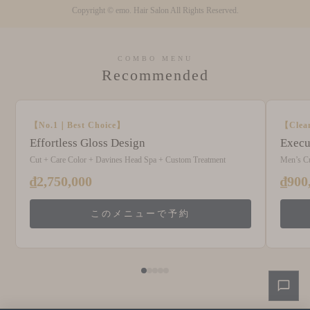
Copyright © emo. Hair Salon All Rights Reserved.
COMBO MENU
Recommended
【No.1｜Best Choice】
【Clea
Effortless Gloss Design
Execu
Cut + Care Color + Davines Head Spa + Custom Treatment
Men’s C
₫2,750,000
₫900
このメニューで予約