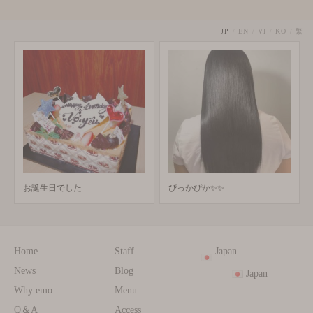
JP
/
EN
/
VI
/
KO
/
繁
でした
ぴっかぴか✨✨
ご無沙汰しており
Home
Staff
Japan
News
Blog
Japan
Why emo.
Menu
Q＆A
Access