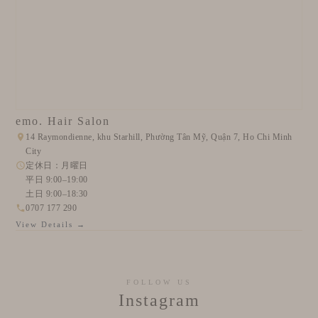
emo. Hair Salon
14 Raymondienne, khu Starhill, Phường Tân Mỹ, Quận 7, Ho Chi Minh
City
定休日：月曜日
平日 9:00–19:00
土日 9:00–18:30
0707 177 290
View Details →
FOLLOW US
Instagram