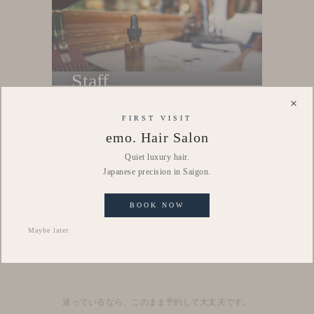
Staff
Menu
Nhân viên salon
×
Menu
FIRST VISIT
emo. Hair Salon
Quiet luxury hair.
Japanese precision in Saigon.
BOOK NOW
Blog
Maybe later
Nhật kí salon
迷っているなら、このまま予約して大丈夫です。