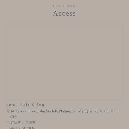
LOCATION
Access
emo. Hair Salon
14 Raymondienne, khu Starhill, Phường Tân Mỹ, Quận 7, Ho Chi Minh
City
定休日：月曜日
平日 9:00–19:00