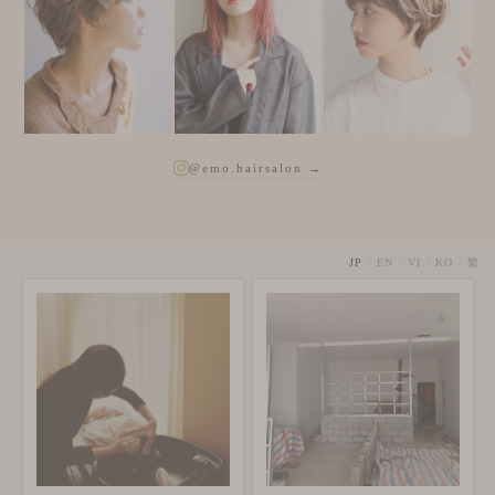
@emo.hairsalon →
JP
/
EN
/
VI
/
KO
/
繁