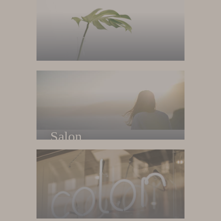
Home
Trang chủ
Salon
Về salon