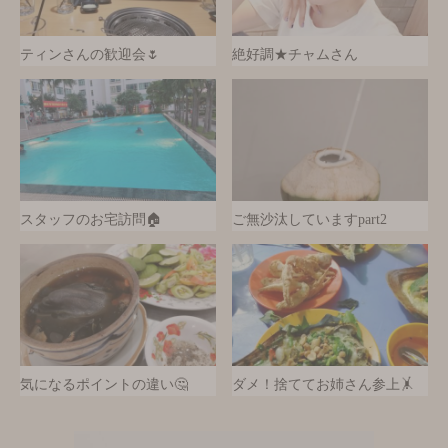
ティンさんの歓迎会🌷
絶好調★チャムさん
スタッフのお宅訪問🏠
ご無沙汰していますpart2
気になるポイントの違い🤔
ダメ！捨ててお姉さん参上🤸