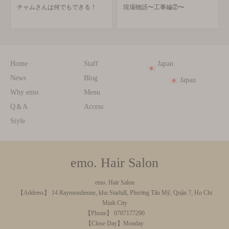
チャムさんは何でもできる！
現場物語〜工事編②〜
Home
Staff
Japan
News
Blog
Japan
Why emo.
Menu
Q＆A
Access
Style
emo. Hair Salon
emo. Hair Salon
【Address】 14 Raymondienne, khu Starhill, Phường Tân Mỹ, Quận 7, Ho Chi
Minh City
【Phone】 0707177290
【Close Day】Monday