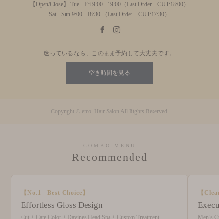
【Open/Close】 Tue - Fri 9:00 - 19:00（Last Order CUT:18:00）
Sat - Sun 9:00 - 18:30 （Last Order CUT:17:30）
迷っているなら、このまま予約して大丈夫です。
空き時間を見る
Copyright © emo. Hair Salon All Rights Reserved.
COMBO MENU
Recommended
【No.1｜Best Choice】
【Clea
Effortless Gloss Design
Execu
Cut + Care Color + Davines Head Spa + Custom Treatment
Men’s C