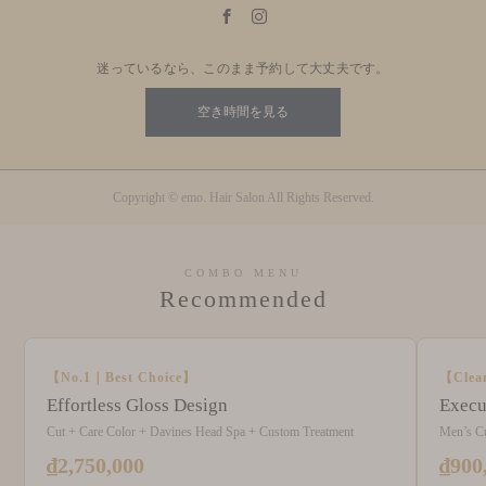
迷っているなら、このまま予約して大丈夫です。
空き時間を見る
Copyright © emo. Hair Salon All Rights Reserved.
COMBO MENU
Recommended
【No.1｜Best Choice】
【Clea
Effortless Gloss Design
Execu
Cut + Care Color + Davines Head Spa + Custom Treatment
Men’s C
₫2,750,000
₫900