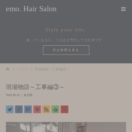
emo. Hair Salon
Style your life.
迷っているなら、このまま予約して大丈夫です。
空き時間を見る
ブログ
現場物語～工事編③～
現場物語～工事編③～
2019.09.14
未分類