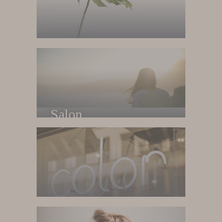
Home
Trang chủ
Salon
Về salon