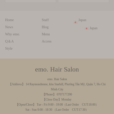
Home
Staff
Japan
News
Blog
Japan
Why emo.
Menu
Q＆A
Access
Style
emo. Hair Salon
emo. Hair Salon
【Address】 14 Raymondienne, khu Starhill, Phường Tân Mỹ, Quận 7, Ho Chi
Minh City
【Phone】 0707177290
【Close Day】Monday
【Open/Close】 Tue - Fri 9:00 - 19:00（Last Order CUT:18:00）
Sat - Sun 9:00 - 18:30 （Last Order CUT:17:30）