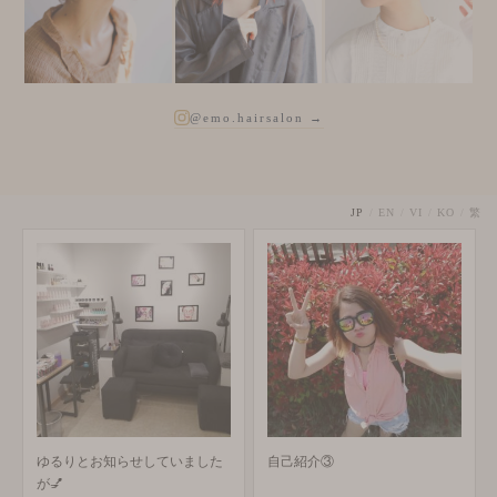
@emo.hairsalon →
JP
/
EN
/
VI
/
KO
/
繁
ゆるりとお知らせしていました
自己紹介③
が💅