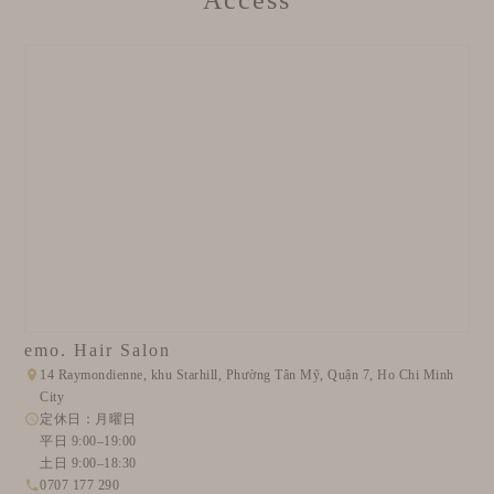
Access
emo. Hair Salon
14 Raymondienne, khu Starhill, Phường Tân Mỹ, Quận 7, Ho Chi Minh
City
定休日：月曜日
平日 9:00–19:00
土日 9:00–18:30
0707 177 290