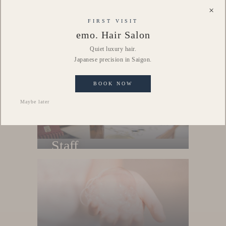
×
FIRST VISIT
emo. Hair Salon
Quiet luxury hair.
Japanese precision in Saigon.
Style
Phong cách
BOOK NOW
Maybe later
Staff
Menu
Nhân viên salon
Menu