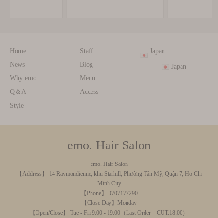
Home
Staff
Japan
News
Blog
Japan
Why emo.
Menu
Q＆A
Access
Style
emo. Hair Salon
emo. Hair Salon
【Address】 14 Raymondienne, khu Starhill, Phường Tân Mỹ, Quận 7, Ho Chi
Minh City
【Phone】 0707177290
【Close Day】Monday
【Open/Close】 Tue - Fri 9:00 - 19:00（Last Order CUT:18:00）