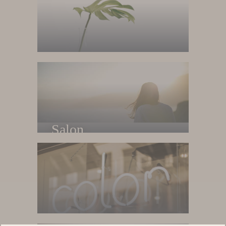
Home
Trang chủ
Salon
Về salon