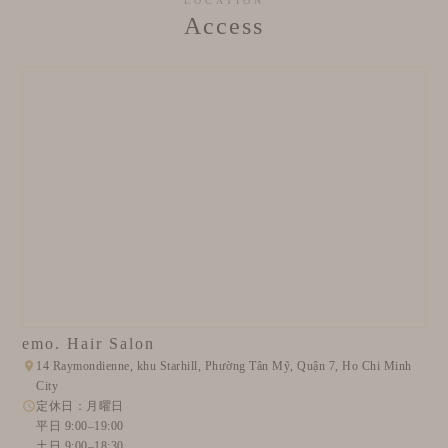
LOCATION
Access
emo. Hair Salon
14 Raymondienne, khu Starhill, Phường Tân Mỹ, Quận 7, Ho Chi Minh
City
定休日：月曜日
平日 9:00–19:00
土日 9:00–18:30