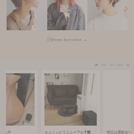
@emo.hairsalon →
JP
/
EN
/
VI
/
KO
/
繁
ちょこっとリニューアル❣࿠...
明日は運動会ですね！！