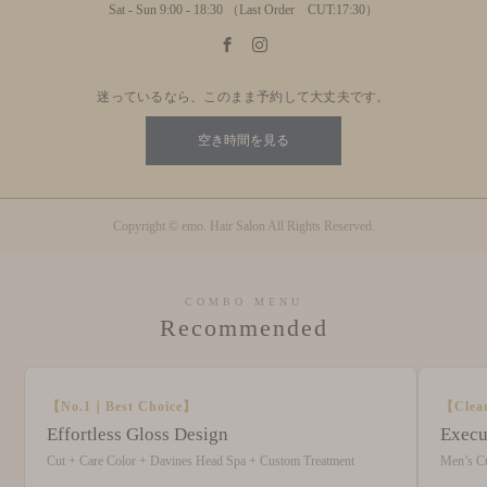
Sat - Sun 9:00 - 18:30 （Last Order CUT:17:30）
迷っているなら、このまま予約して大丈夫です。
空き時間を見る
Copyright © emo. Hair Salon All Rights Reserved.
COMBO MENU
Recommended
【No.1｜Best Choice】
【Clea
Effortless Gloss Design
Execu
Cut + Care Color + Davines Head Spa + Custom Treatment
Men’s C