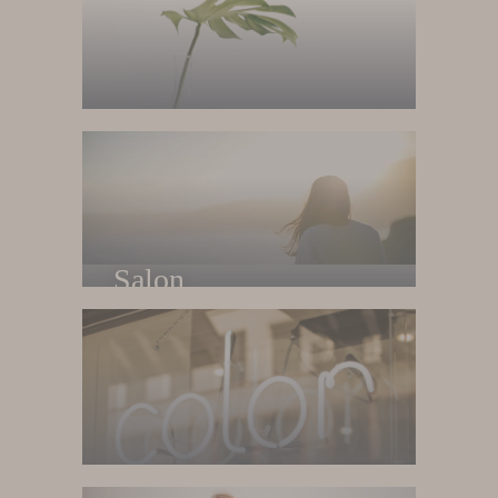
Home
Trang chủ
Salon
Về salon