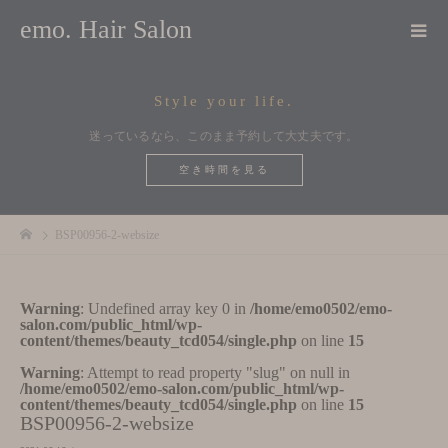
emo. Hair Salon
Style your life.
迷っているなら、このまま予約して大丈夫です。
空き時間を見る
BSP00956-2-websize
Warning
: Undefined array key 0 in
/home/emo0502/emo-
salon.com/public_html/wp-
content/themes/beauty_tcd054/single.php
on line
15
Warning
: Attempt to read property "slug" on null in
/home/emo0502/emo-salon.com/public_html/wp-
content/themes/beauty_tcd054/single.php
on line
15
BSP00956-2-websize