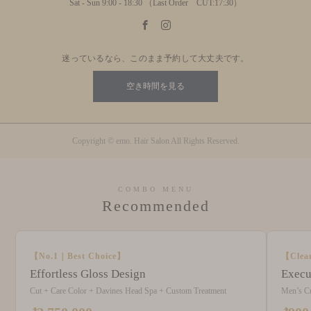
Sat - Sun 9:00 - 18:30 （Last Order CUT:17:30）
迷っているなら、このまま予約して大丈夫です。
空き時間を見る
Copyright © emo. Hair Salon All Rights Reserved.
COMBO MENU
Recommended
【No.1｜Best Choice】
【Clea
Effortless Gloss Design
Execu
Cut + Care Color + Davines Head Spa + Custom Treatment
Men’s C