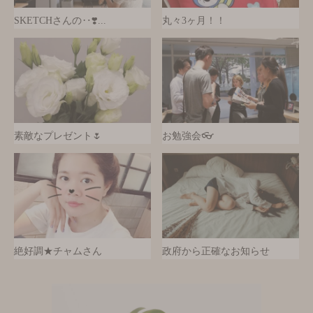
SKETCHさんの‥❣️...
丸々3ヶ月！！
素敵なプレゼント🌷
お勉強会👓
絶好調★チャムさん
政府から正確なお知らせ