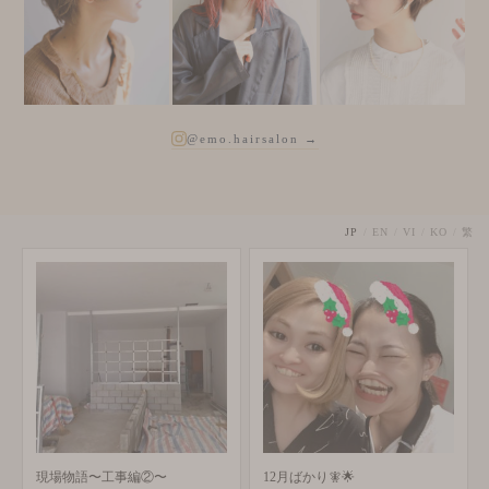
@emo.hairsalon →
JP
/
EN
/
VI
/
KO
/
繁
現場物語〜工事編②〜
12月ばかり🧚🌟