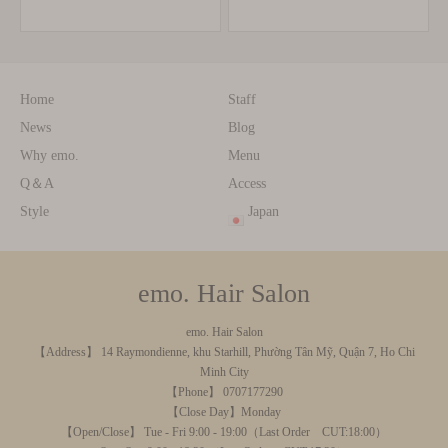
Home
Staff
News
Blog
Why emo.
Menu
Q＆A
Access
Style
Japan
emo. Hair Salon
emo. Hair Salon
【Address】 14 Raymondienne, khu Starhill, Phường Tân Mỹ, Quận 7, Ho Chi
Minh City
【Phone】 0707177290
【Close Day】Monday
【Open/Close】 Tue - Fri 9:00 - 19:00（Last Order CUT:18:00）