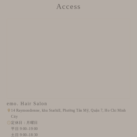
Access
emo. Hair Salon
14 Raymondienne, khu Starhill, Phường Tân Mỹ, Quận 7, Ho Chi Minh
City
定休日：月曜日
平日 9:00–19:00
土日 9:00–18:30