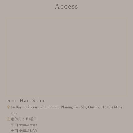
Access
emo. Hair Salon
14 Raymondienne, khu Starhill, Phường Tân Mỹ, Quận 7, Ho Chi Minh
City
定休日：月曜日
平日 9:00–19:00
土日 9:00–18:30