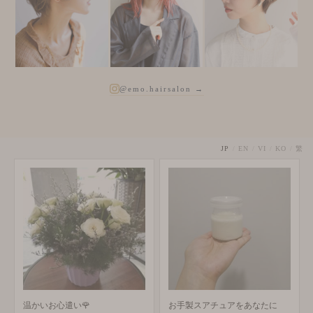
@emo.hairsalon →
JP
/
EN
/
VI
/
KO
/
繁
温かいお心遣い🌹
お手製スアチュアをあなたに