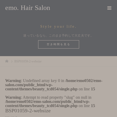
emo. Hair Salon
Style your life.
迷っているなら、このまま予約して大丈夫です。
空き時間を見る
BSP01059-2-websize
Warning
: Undefined array key 0 in
/home/emo0502/emo-
salon.com/public_html/wp-
content/themes/beauty_tcd054/single.php
on line
15
Warning
: Attempt to read property "slug" on null in
/home/emo0502/emo-salon.com/public_html/wp-
content/themes/beauty_tcd054/single.php
on line
15
BSP01059-2-websize