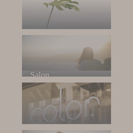
Home
Trang chủ
Salon
Về salon