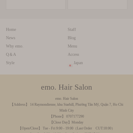
Home
Staff
News
Blog
Why emo.
Menu
Q＆A
Access
Style
Japan
emo. Hair Salon
emo. Hair Salon
【Address】 14 Raymondienne, khu Starhill, Phường Tân Mỹ, Quận 7, Ho Chi
Minh City
【Phone】 0707177290
【Close Day】Monday
【Open/Close】 Tue - Fri 9:00 - 19:00（Last Order CUT:18:00）