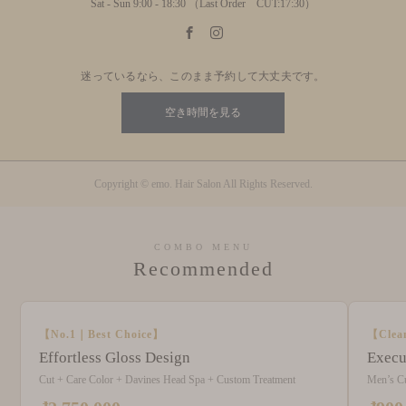
Sat - Sun 9:00 - 18:30 （Last Order CUT:17:30）
迷っているなら、このまま予約して大丈夫です。
空き時間を見る
Copyright © emo. Hair Salon All Rights Reserved.
COMBO MENU
Recommended
【No.1｜Best Choice】
【Clea
Effortless Gloss Design
Execu
Cut + Care Color + Davines Head Spa + Custom Treatment
Men’s C