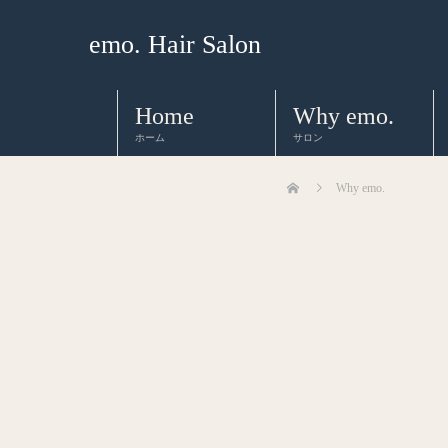
emo. Hair Salon
Home
Why emo.
ホーム
サロン
Why emo.