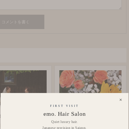
×
FIRST VISIT
emo. Hair Salon
ました…。
9月20日❣️1周年❣️
Quiet luxury hair.
Japanese precision in Saigon.