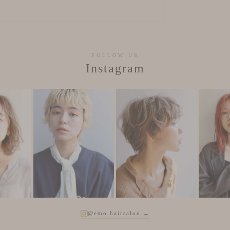
FOLLOW US
Instagram
@emo.hairsalon →