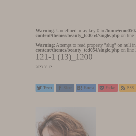
Warning
: Undefined array key 0 in
/home/emo0502
content/themes/beauty_tcd054/single.php
on line
Warning
: Attempt to read property "slug" on null i
content/themes/beauty_tcd054/single.php
on line
121-1 (13)_1200
2023.08.12
Tweet
Share
Hatena
Pocket
RSS