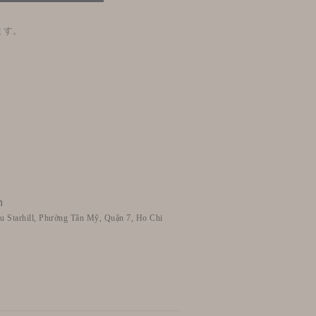
ます。
n
u Starhill, Phường Tân Mỹ, Quận 7, Ho Chi