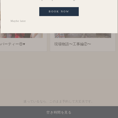
BOOK NOW
Maybe later
パーティー😍♥️
現場物語〜工事編②〜
迷っているなら、このまま予約して大丈夫です。
空き時間を見る