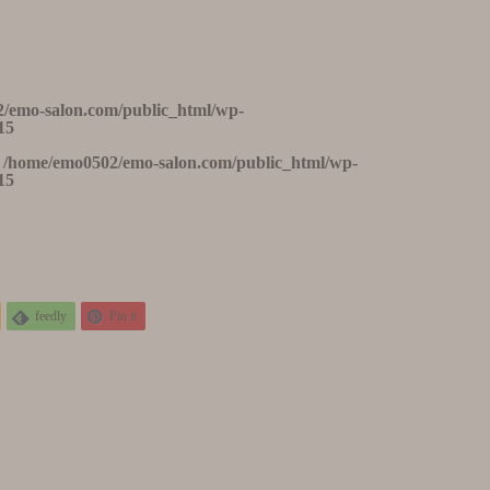
/emo-salon.com/public_html/wp-
15
n
/home/emo0502/emo-salon.com/public_html/wp-
15
feedly
Pin it