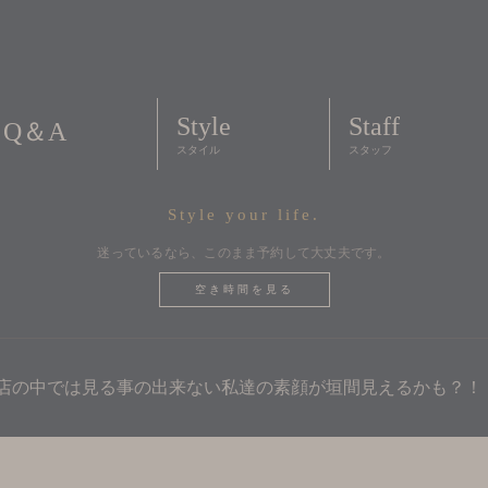
Style
Staff
Q＆A
スタイル
スタッフ
Style your life.
迷っているなら、このまま予約して大丈夫です。
空き時間を見る
 お店の中では見る事の出来ない私達の素顔が垣間見えるかも？！ 