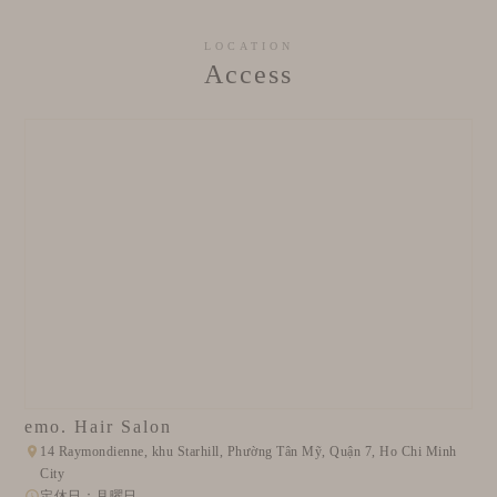
LOCATION
Access
emo. Hair Salon
14 Raymondienne, khu Starhill, Phường Tân Mỹ, Quận 7, Ho Chi Minh
City
定休日：月曜日