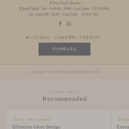
【Close Day】Monday
【Open/Close】 Tue - Fri 9:00 - 19:00（Last Order CUT:18:00）
Sat - Sun 9:00 - 18:30 （Last Order CUT:17:30）
迷っているなら、このまま予約して大丈夫です。
空き時間を見る
Copyright © emo. Hair Salon All Rights Reserved.
COMBO MENU
Recommended
【No.1｜Best Choice】
【Clea
Effortless Gloss Design
Execu