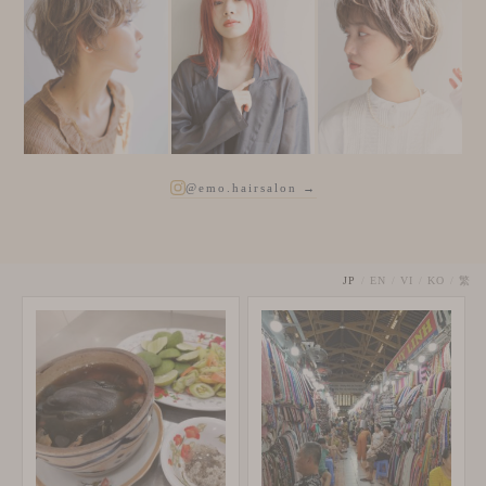
@emo.hairsalon →
JP
/
EN
/
VI
/
KO
/
繁