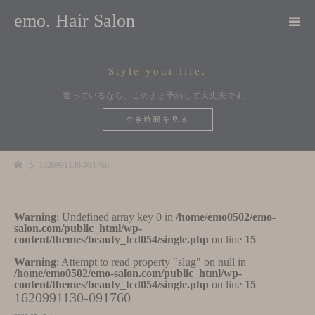
emo. Hair Salon
Style your life.
迷っているなら、このまま予約して大丈夫です。
空き時間を見る
1620991130-091760
Warning
: Undefined array key 0 in
/home/emo0502/emo-
salon.com/public_html/wp-
content/themes/beauty_tcd054/single.php
on line
15
Warning
: Attempt to read property "slug" on null in
/home/emo0502/emo-salon.com/public_html/wp-
content/themes/beauty_tcd054/single.php
on line
15
1620991130-091760