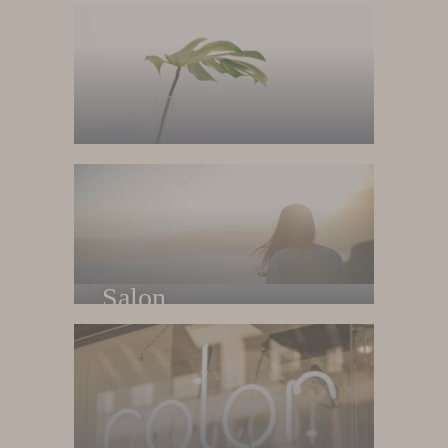
Home
Trang chủ
Salon
Về salon