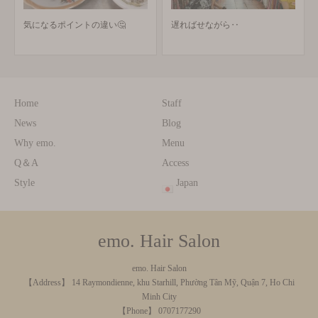
気になるポイントの違い🤔
遅ればせながら‥
Home
Staff
News
Blog
Why emo.
Menu
Q＆A
Access
Style
Japan
emo. Hair Salon
emo. Hair Salon
【Address】 14 Raymondienne, khu Starhill, Phường Tân Mỹ, Quận 7, Ho Chi
Minh City
【Phone】 0707177290