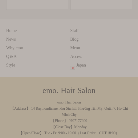
Home
Staff
News
Blog
Why emo.
Menu
Q＆A
Access
Style
Japan
emo. Hair Salon
emo. Hair Salon
【Address】 14 Raymondienne, khu Starhill, Phường Tân Mỹ, Quận 7, Ho Chi
Minh City
【Phone】 0707177290
【Close Day】Monday
【Open/Close】 Tue - Fri 9:00 - 19:00（Last Order CUT:18:00）