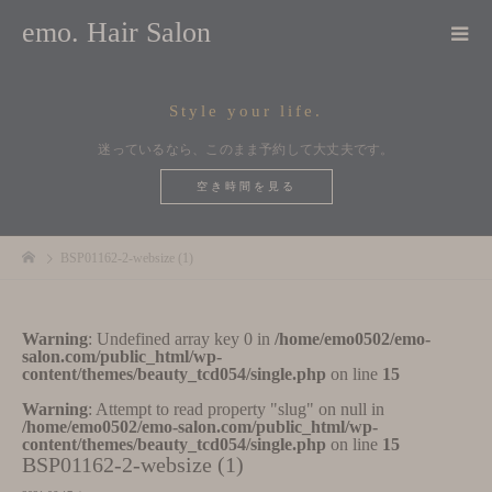
emo. Hair Salon
Style your life.
迷っているなら、このまま予約して大丈夫です。
空き時間を見る
BSP01162-2-websize (1)
Warning
: Undefined array key 0 in
/home/emo0502/emo-
salon.com/public_html/wp-
content/themes/beauty_tcd054/single.php
on line
15
Warning
: Attempt to read property "slug" on null in
/home/emo0502/emo-salon.com/public_html/wp-
content/themes/beauty_tcd054/single.php
on line
15
BSP01162-2-websize (1)