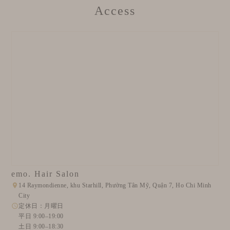
Access
emo. Hair Salon
14 Raymondienne, khu Starhill, Phường Tân Mỹ, Quận 7, Ho Chi Minh
City
定休日：月曜日
平日 9:00–19:00
土日 9:00–18:30