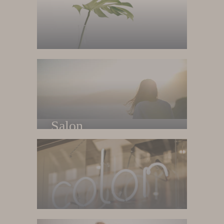
Home
Trang chủ
Salon
Về salon