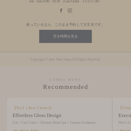
Sat - Sun 9:00 - 18:30 （Last Order CUT:17:30）
迷っているなら、このまま予約して大丈夫です。
空き時間を見る
Copyright © emo. Hair Salon All Rights Reserved.
COMBO MENU
Recommended
【No.1｜Best Choice】
【Clea
Effortless Gloss Design
Execu
Cut + Care Color + Davines Head Spa + Custom Treatment
Men’s C