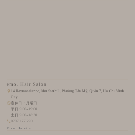
emo. Hair Salon
14 Raymondienne, khu Starhill, Phường Tân Mỹ, Quận 7, Ho Chi Minh
City
定休日：月曜日
平日 9:00–19:00
土日 9:00–18:30
0707 177 290
View Details →