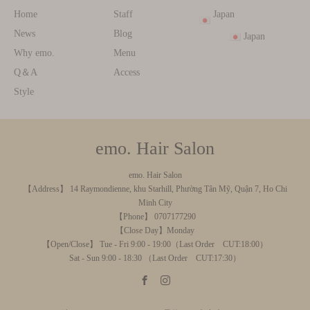
Home
Staff
Japan
News
Blog
Japan
Why emo.
Menu
Q＆A
Access
Style
emo. Hair Salon
emo. Hair Salon
【Address】 14 Raymondienne, khu Starhill, Phường Tân Mỹ, Quận 7, Ho Chi
Minh City
【Phone】 0707177290
【Close Day】Monday
【Open/Close】 Tue - Fri 9:00 - 19:00（Last Order CUT:18:00）
Sat - Sun 9:00 - 18:30 （Last Order CUT:17:30）