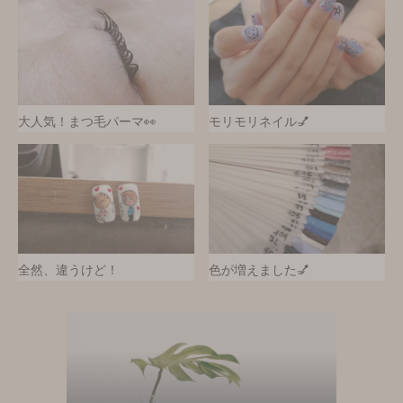
大人気！まつ毛パーマ👀
モリモリネイル💅
全然、違うけど！
色が増えました💅