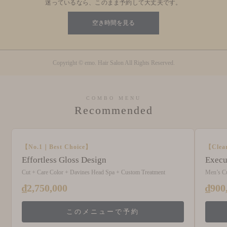
迷っているなら、このまま予約して大丈夫です。
空き時間を見る
Copyright © emo. Hair Salon All Rights Reserved.
COMBO MENU
Recommended
【No.1｜Best Choice】
【Clea
Effortless Gloss Design
Execu
Cut + Care Color + Davines Head Spa + Custom Treatment
Men’s C
₫2,750,000
₫900
このメニューで予約