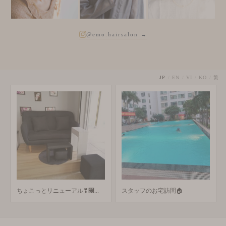
@emo.hairsalon →
JP
/
EN
/
VI
/
KO
/
繁
スタッフのお宅訪問🏠
あけおめ②