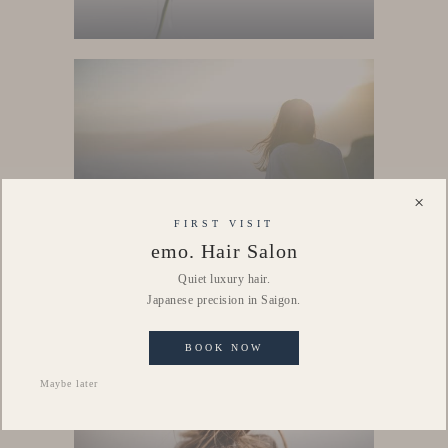
Home
Trang chủ
Salon
×
Về salon
FIRST VISIT
emo. Hair Salon
Quiet luxury hair.
Japanese precision in Saigon.
BOOK NOW
Maybe later