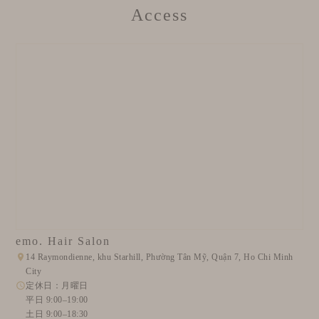
Access
emo. Hair Salon
14 Raymondienne, khu Starhill, Phường Tân Mỹ, Quận 7, Ho Chi Minh
City
定休日：月曜日
平日 9:00–19:00
土日 9:00–18:30