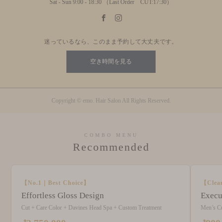
Sat - Sun 9:00 - 18:30 （Last Order CUT:17:30）
迷っているなら、このまま予約して大丈夫です。
空き時間を見る
Copyright © emo. Hair Salon All Rights Reserved.
COMBO MENU
Recommended
【No.1｜Best Choice】
【Clea
Effortless Gloss Design
Execu
Cut + Care Color + Davines Head Spa + Custom Treatment
Men’s C