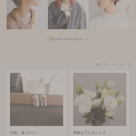
@emo.hairsalon →
JP
/
EN
/
VI
/
KO
/
繁
全然、違うけど！
素敵なプレゼント🌷