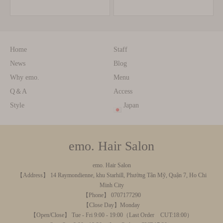
Home
Staff
News
Blog
Why emo.
Menu
Q＆A
Access
Style
Japan
emo. Hair Salon
emo. Hair Salon
【Address】 14 Raymondienne, khu Starhill, Phường Tân Mỹ, Quận 7, Ho Chi
Minh City
【Phone】 0707177290
【Close Day】Monday
【Open/Close】 Tue - Fri 9:00 - 19:00（Last Order CUT:18:00）