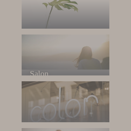
Home
Trang chủ
Salon
Về salon