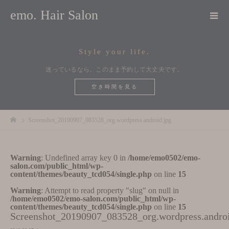
emo. Hair Salon
Style your life.
迷っているなら、このまま予約して大丈夫です。
空き時間を見る
Screenshot_20190907_083528_org.wordpress.android.jpg
Warning
: Undefined array key 0 in
/home/emo0502/emo-
salon.com/public_html/wp-
content/themes/beauty_tcd054/single.php
on line
15
Warning
: Attempt to read property "slug" on null in
/home/emo0502/emo-salon.com/public_html/wp-
content/themes/beauty_tcd054/single.php
on line
15
Screenshot_20190907_083528_org.wordpress.androi