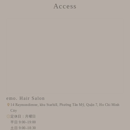
Access
emo. Hair Salon
14 Raymondienne, khu Starhill, Phường Tân Mỹ, Quận 7, Ho Chi Minh
City
定休日：月曜日
平日 9:00–19:00
土日 9:00–18:30