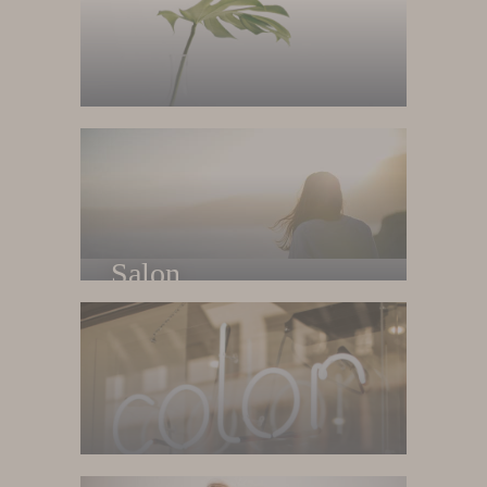
Home
Trang chủ
Salon
Về salon