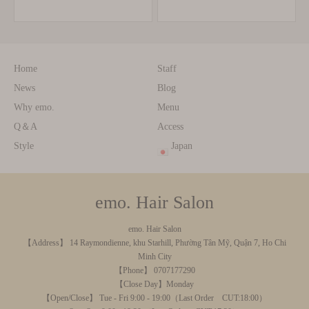
す🎍
Home
Staff
News
Blog
Why emo.
Menu
Q＆A
Access
Style
Japan
emo. Hair Salon
emo. Hair Salon
【Address】 14 Raymondienne, khu Starhill, Phường Tân Mỹ, Quận 7, Ho Chi
Minh City
【Phone】 0707177290
【Close Day】Monday
【Open/Close】 Tue - Fri 9:00 - 19:00（Last Order CUT:18:00）