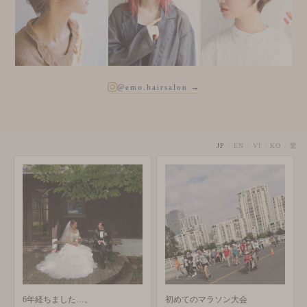
@emo.hairsalon →
JP
/
EN
/
VI
/
KO
/
繁
た…。
初めてのマラソン大会
明けましておめで