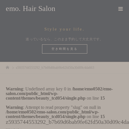
emo. Hair Salon
Style your life.
迷っているなら、このまま予約して大丈夫です。
空き時間を見る
z5935744553292_b7b69d6bab9fe62fd50a30d09c4da663
Warning
: Undefined array key 0 in
/home/emo0502/emo-
salon.com/public_html/wp-
content/themes/beauty_tcd054/single.php
on line
15
Warning
: Attempt to read property "slug" on null in
/home/emo0502/emo-salon.com/public_html/wp-
content/themes/beauty_tcd054/single.php
on line
15
z5935744553292_b7b69d6bab9fe62fd50a30d09c4d